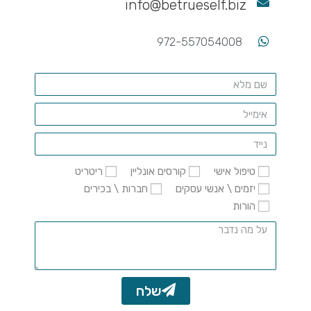
info@betrueself.biz
972-557054008
טיפול אישי
קורסים אונליין
ריטריט
יזמים \ אנשי עסקים
חברות \ בכירים
הורות
שלח