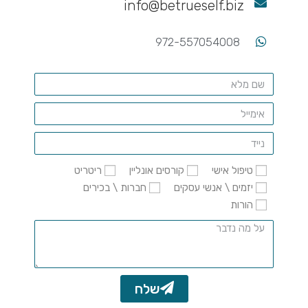
info@betrueself.biz
972-557054008
טיפול אישי
קורסים אונליין
ריטריט
יזמים \ אנשי עסקים
חברות \ בכירים
הורות
שלח