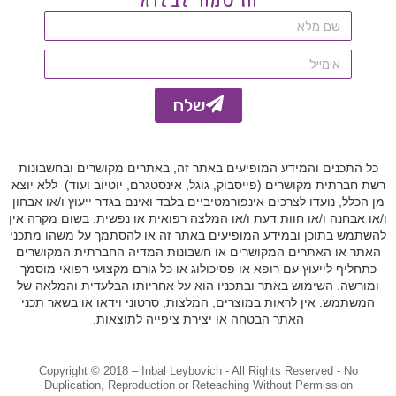
e
:
שלח
A
l
כל התכנים והמידע המופיעים באתר זה, באתרים מקושרים ובחשבונות
t
רשת חברתית מקושרים (פייסבוק, גוגל, אינסטגרם, יוטיוב ועוד) ללא יוצא
e
מן הכלל, נועדו לצרכים אינפורמטיביים בלבד ואינם בגדר ייעוץ ו/או אבחון
ו/או אבחנה ו/או חוות דעת ו/או המלצה רפואית או נפשית. בשום מקרה אין
r
להשתמש בתוכן ובמידע המופיעים באתר זה או להסתמך על משהו מתכני
n
האתר או האתרים המקושרים או חשבונות המדיה החברתית המקושרים
a
כתחליף לייעוץ עם רופא או פסיכולוג או כל גורם מקצועי רפואי מוסמך
ומורשה. השימוש באתר ובתכניו הוא על אחריותו הבלעדית והמלאה של
t
המשתמש. אין לראות במוצרים, המלצות, סרטוני וידאו או בשאר תכני
i
האתר הבטחה או יצירת ציפייה לתוצאות.
v
e
Copyright © 2018 – Inbal Leybovich - All Rights Reserved - No
:
Duplication, Reproduction or Reteaching Without Permission