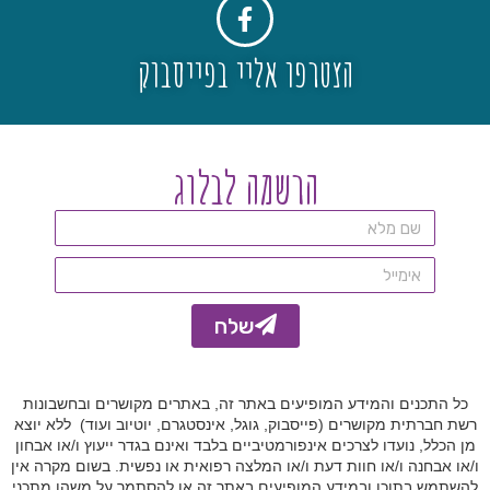
e
r
הצטרפו אליי בפייסבוק
n
a
t
i
הרשמה לבלוג
v
e
:
שלח
A
l
כל התכנים והמידע המופיעים באתר זה, באתרים מקושרים ובחשבונות
t
רשת חברתית מקושרים (פייסבוק, גוגל, אינסטגרם, יוטיוב ועוד) ללא יוצא
e
מן הכלל, נועדו לצרכים אינפורמטיביים בלבד ואינם בגדר ייעוץ ו/או אבחון
ו/או אבחנה ו/או חוות דעת ו/או המלצה רפואית או נפשית. בשום מקרה אין
r
להשתמש בתוכן ובמידע המופיעים באתר זה או להסתמך על משהו מתכני