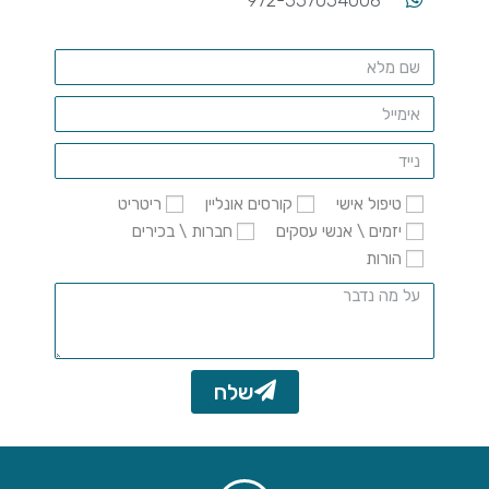
972-557054008
טיפול אישי
קורסים אונליין
ריטריט
יזמים \ אנשי עסקים
חברות \ בכירים
הורות
שלח
A
l
t