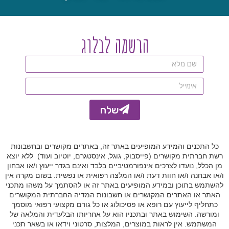
a
t
i
הרשמה לבלוג
v
e
:
שלח
A
l
כל התכנים והמידע המופיעים באתר זה, באתרים מקושרים ובחשבונות
t
רשת חברתית מקושרים (פייסבוק, גוגל, אינסטגרם, יוטיוב ועוד) ללא יוצא
e
מן הכלל, נועדו לצרכים אינפורמטיביים בלבד ואינם בגדר ייעוץ ו/או אבחון
ו/או אבחנה ו/או חוות דעת ו/או המלצה רפואית או נפשית. בשום מקרה אין
r
להשתמש בתוכן ובמידע המופיעים באתר זה או להסתמך על משהו מתכני
n
האתר או האתרים המקושרים או חשבונות המדיה החברתית המקושרים
a
כתחליף לייעוץ עם רופא או פסיכולוג או כל גורם מקצועי רפואי מוסמך
ומורשה. השימוש באתר ובתכניו הוא על אחריותו הבלעדית והמלאה של
t
המשתמש. אין לראות במוצרים, המלצות, סרטוני וידאו או בשאר תכני
i